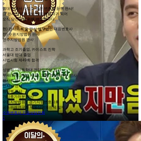
법대 위에서 수없이 많은 변호를 듣던 판사!
그 판사가 이제 당신만의 변호사가 되어
오직 당신만을 위해 변호합니다.
현) 판사의 마음 판심 법무법인 대표변호사
전) 수원지방법원 판사
전주지방법원 판사
과학고 조기졸업, 카이스트 진학
서울대 법대 졸업
사법시험 제49회 합격
​성범죄ㆍ아동학대 전담재판부 판사
부패(횡령, 배임, 사기), 교통 전담재판부 판사
형사부 판사
민사부 판사
행정부 판사
가압류가처분 판사
수원지방법원ㆍ경기지방변호사회
공동판례연구회 부동산명의신탁 발제
수원변호사 긴급상담전화