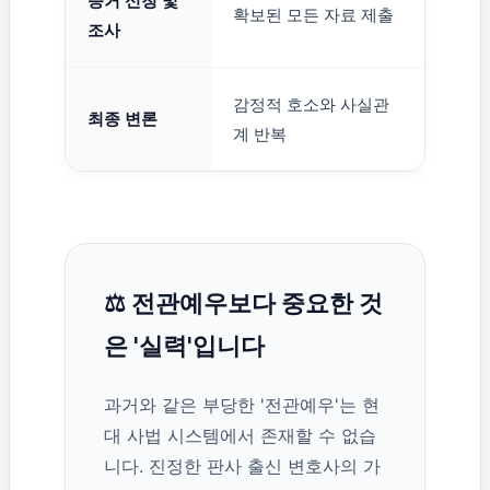
증거 신청 및
판사의
확보된 모든 자료 제출
조사
선별
감정적 호소와 사실관
재판부
최종 변론
계 반복
하게
⚖️ 전관예우보다 중요한 것
은 '실력'입니다
과거와 같은 부당한 '전관예우'는 현
대 사법 시스템에서 존재할 수 없습
니다. 진정한 판사 출신 변호사의 가