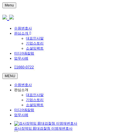
Menu
수원변호사
판심소개
대표인사말
기업스토리
소셜임팩트
미디어&칼럼
업무사례
1660-0722
MENU
수원변호사
판심소개
대표인사말
기업스토리
소셜임팩트
미디어&칼럼
업무사례
검사장역임 前대검찰청 이명재변호사