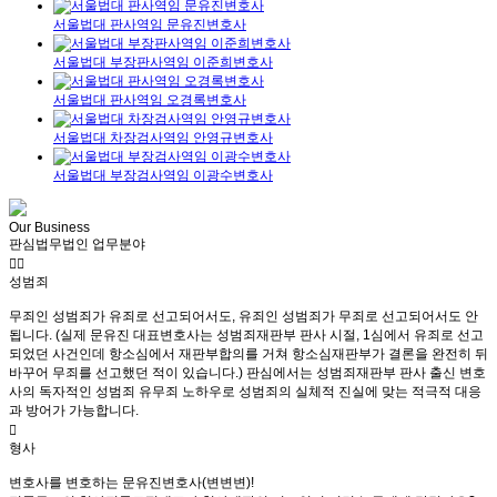
서울법대 판사역임 문유진변호사
서울법대 부장판사역임 이준희변호사
서울법대 판사역임 오경록변호사
서울법대 차장검사역임 안영규변호사
서울법대 부장검사역임 이광수변호사
Our Business
판심법무법인 업무분야
성범죄
무죄인 성범죄가 유죄로 선고되어서도, 유죄인 성범죄가 무죄로 선고되어서도 안
됩니다. (실제 문유진 대표변호사는 성범죄재판부 판사 시절, 1심에서 유죄로 선고
되었던 사건인데 항소심에서 재판부합의를 거쳐 항소심재판부가 결론을 완전히 뒤
바꾸어 무죄를 선고했던 적이 있습니다.) 판심에서는 성범죄재판부 판사 출신 변호
사의 독자적인 성범죄 유무죄 노하우로 성범죄의 실체적 진실에 맞는 적극적 대응
과 방어가 가능합니다.
형사
변호사를 변호하는 문유진변호사(변변변)!