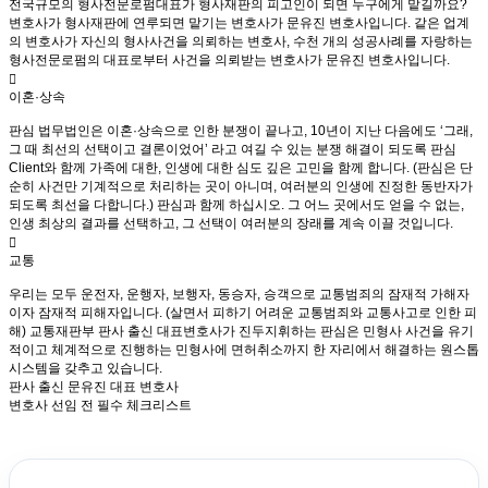
전국규모의 형사전문로펌대표가 형사재판의 피고인이 되면 누구에게 맡길까요?
변호사가 형사재판에 연루되면 맡기는 변호사가 문유진 변호사입니다. 같은 업계
의 변호사가 자신의 형사사건을 의뢰하는 변호사, 수천 개의 성공사례를 자랑하는
형사전문로펌의 대표로부터 사건을 의뢰받는 변호사가 문유진 변호사입니다.
이혼·상속
판심 법무법인은 이혼·상속으로 인한 분쟁이 끝나고, 10년이 지난 다음에도 ‘그래,
그 때 최선의 선택이고 결론이었어’ 라고 여길 수 있는 분쟁 해결이 되도록 판심
Client와 함께 가족에 대한, 인생에 대한 심도 깊은 고민을 함께 합니다. (판심은 단
순히 사건만 기계적으로 처리하는 곳이 아니며, 여러분의 인생에 진정한 동반자가
되도록 최선을 다합니다.) 판심과 함께 하십시오. 그 어느 곳에서도 얻을 수 없는,
인생 최상의 결과를 선택하고, 그 선택이 여러분의 장래를 계속 이끌 것입니다.
교통
우리는 모두 운전자, 운행자, 보행자, 동승자, 승객으로 교통범죄의 잠재적 가해자
이자 잠재적 피해자입니다. (살면서 피하기 어려운 교통범죄와 교통사고로 인한 피
해) 교통재판부 판사 출신 대표변호사가 진두지휘하는 판심은 민형사 사건을 유기
적이고 체계적으로 진행하는 민형사에 면허취소까지 한 자리에서 해결하는 원스톱
시스템을 갖추고 있습니다.
판사 출신 문유진 대표 변호사
변호사 선임 전 필수 체크리스트