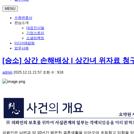
MENU
수원변호사
판심소개
대표인사말
기업스토리
소셜임팩트
미디어&칼럼
업무사례
[승소] 상간 손해배상 | 상간녀 위자료 
admin
2025.12.11 21:57
조회 수 : 918
의뢰인은 남편과 약 10년간 평온한 결혼생활을 이어오며 초등학교 입학을 앞