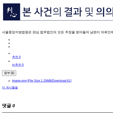
서울중앙지방법원은 판심 법무법인의 모든 주장을 받아들여 남편이 의뢰인에
추천 0
비추천 0
첨부 [
1
]
image.png
[File Size:1.29MB/Download:61]
이 게시물을
댓글
0