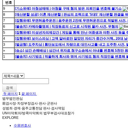
번호
9
[기소유예] 아청성매매 | 아청물 구매 혐의 받은 의뢰인을 변호해 불기소
8
[재산분할 성공] 이혼 재산분할 | 판심의 조력으로 '5대5' 재산분할 판결을 
7
[집행유예] 무면허음주운전 | 음주운전 2진에 무면허운전으로 적발된 사건,
6
[불송치] 카메라촬영죄 | 직장동료의 신고로 시작된 몰카 사건, 무혐의
5
[집행유예] 미성년자의제강간 | 게임을 통해 만난 여중생과 야한 사진 등을
4
[집행유예] 보이스피싱 | 고액 알바로만 알았던 자리가 중간수거책.. 20대
3
[벌금형] 도주치상 | 횡단보도에서 차량으로 대인사고를 내고 도주한 사건,
»
[승소] 상간 손해배상 | 상간녀 위자료 청구소송에서 아내를 변호해 5천만 원
1
[불송치] 사기방조 | 억울하게 회사와 엮여 사기방조 혐의 직장인을 변호해
검색
첫 페이지
1
끝 페이지
법무법인판심
前검사장·차장부장검사·판사·군판사
성범죄·경제·음주교통전담 판사·검사역임
UN마약회의/방콕마약회의 법무부검사대표참가
EXPLORE
수원변호사