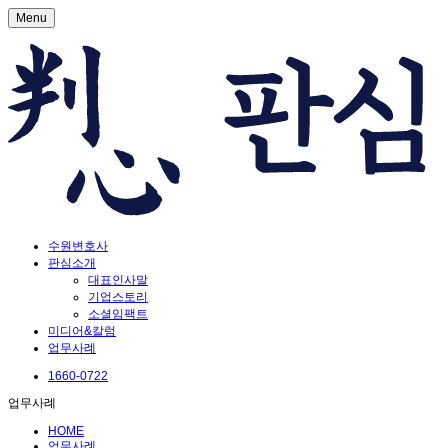
Menu
수원변호사
판심소개
대표인사말
기업스토리
소셜임팩트
미디어&칼럼
업무사례
1660-0722
업무사례
HOME
업무사례