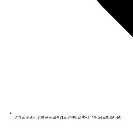
경기도 수원시 영통구 광교중앙로 248번길 95-1, 7층 (광교법조타운)