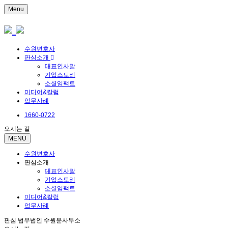
Menu
수원변호사
판심소개
대표인사말
기업스토리
소셜임팩트
미디어&칼럼
업무사례
1660-0722
오시는 길
MENU
수원변호사
판심소개
대표인사말
기업스토리
소셜임팩트
미디어&칼럼
업무사례
판심 법무법인 수원분사무소