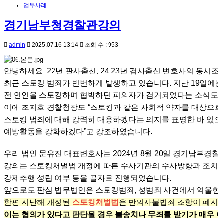
업무사례
경기남부청경찰관강의
admin
2025.07.16 13:14
조회 수 : 953
안녕하세요.
22년 판사출신, 24,23년 검사출신 변호사의 동시
최근 스토킹 범죄가 빈번하게 발생하고 있습니다. 지난 19일
전 연인을 스토킹하며 협박하던 피의자가 검거되었다는 소식도
이에 조지호 경찰청장도 “스토킹과 같은 사회적 약자를 대상으
스토킹 범죄에 대해 강력히 대응하겠다는 의지를 표명한 바 있
예방활동을 강화하겠다”고 강조하였습니다.
우리 법인 문유진 대표변호사는 2024년 8월 20일 경기남
​강의는 스토킹처벌법 개정에 따른 수사기관의 수사방향과 조치
강제추행 성립 여부 등을 골자로 진행되었습니다.
앞으로도 판심 법무법인은 스토킹범죄, 성범죄 사건에서 억울
한편 지난해 개정된
스토킹처벌법
은 반의사불법죄 조항이 폐지
이는 혐의가 있다고 판단될 경우 불송치나 무죄를 받기가 매우