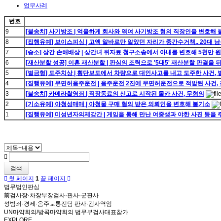
업무사례
번호
9
[불송치] 사기방조 | 억울하게 회사와 엮여 사기방조 혐의 직장인을 변호해
8
[집행유예] 보이스피싱 | 고액 알바로만 알았던 자리가 중간수거책.. 20대
7
[승소] 상간 손해배상 | 상간녀 위자료 청구소송에서 아내를 변호해 5천만 원
6
[재산분할 성공] 이혼 재산분할 | 판심의 조력으로 '5대5' 재산분할 판결을 
5
[벌금형] 도주치상 | 횡단보도에서 차량으로 대인사고를 내고 도주한 사건,
4
[집행유예] 무면허음주운전 | 음주운전 2진에 무면허운전으로 적발된 사건,
3
[불송치] 카메라촬영죄 | 직장동료의 신고로 시작된 몰카 사건, 무혐의
2
[기소유예] 아청성매매 | 아청물 구매 혐의 받은 의뢰인을 변호해 불기소
1
[집행유예] 미성년자의제강간 | 게임을 통해 만난 여중생과 야한 사진 등을
검색
첫 페이지
1
끝 페이지
법무법인판심
前검사장·차장부장검사·판사·군판사
성범죄·경제·음주교통전담 판사·검사역임
UN마약회의/방콕마약회의 법무부검사대표참가
EXPLORE