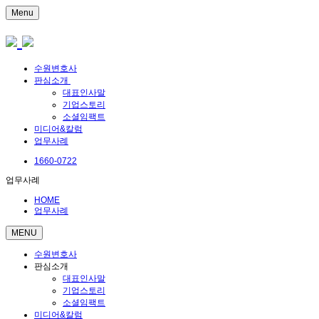
Menu
수원변호사
판심소개
대표인사말
기업스토리
소셜임팩트
미디어&칼럼
업무사례
1660-0722
업무사례
HOME
업무사례
MENU
수원변호사
판심소개
대표인사말
기업스토리
소셜임팩트
미디어&칼럼