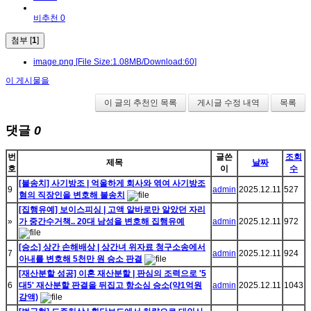
비추천 0
첨부 [
1
]
image.png
[File Size:1.08MB/Download:60]
이 게시물을
이 글의 추천인 목록
게시글 수정 내역
목록
댓글
0
번
글쓴
조회
제목
날짜
호
이
수
[불송치] 사기방조 | 억울하게 회사와 엮여 사기방조
9
admin
2025.12.11
527
혐의 직장인을 변호해 불송치
[집행유예] 보이스피싱 | 고액 알바로만 알았던 자리
»
가 중간수거책.. 20대 남성을 변호해 집행유예
admin
2025.12.11
972
[승소] 상간 손해배상 | 상간녀 위자료 청구소송에서
7
admin
2025.12.11
924
아내를 변호해 5천만 원 승소 판결
[재산분할 성공] 이혼 재산분할 | 판심의 조력으로 '5
6
대5' 재산분할 판결을 뒤집고 항소심 승소(약1억원
admin
2025.12.11
1043
감액)