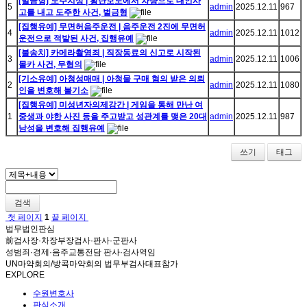
[벌금형] 도주치상 | 횡단보도에서 차량으로 대인사
5
admin
2025.12.11
967
고를 내고 도주한 사건, 벌금형
[집행유예] 무면허음주운전 | 음주운전 2진에 무면허
4
admin
2025.12.11
1012
운전으로 적발된 사건, 집행유예
[불송치] 카메라촬영죄 | 직장동료의 신고로 시작된
3
admin
2025.12.11
1006
몰카 사건, 무혐의
[기소유예] 아청성매매 | 아청물 구매 혐의 받은 의뢰
2
admin
2025.12.11
1080
인을 변호해 불기소
[집행유예] 미성년자의제강간 | 게임을 통해 만난 여
1
중생과 야한 사진 등을 주고받고 성관계를 맺은 20대
admin
2025.12.11
987
남성을 변호해 집행유예
쓰기
태그
검색
첫 페이지
1
끝 페이지
법무법인판심
前검사장·차장부장검사·판사·군판사
성범죄·경제·음주교통전담 판사·검사역임
UN마약회의/방콕마약회의 법무부검사대표참가
EXPLORE
수원변호사
판심소개