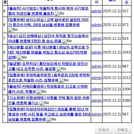
호
이
수
[불송치] 사기방조 | 억울하게 회사와 엮여 사기방조
9
admin
2025.12.11
527
혐의 직장인을 변호해 불송치
[집행유예] 보이스피싱 | 고액 알바로만 알았던 자리
8
가 중간수거책.. 20대 남성을 변호해 집행유예
admin
2025.12.11
972
[승소] 상간 손해배상 | 상간녀 위자료 청구소송에서
7
admin
2025.12.11
924
아내를 변호해 5천만 원 승소 판결
[재산분할 성공] 이혼 재산분할 | 판심의 조력으로 '5
6
대5' 재산분할 판결을 뒤집고 항소심 승소(약1억원
admin
2025.12.11
1043
감액)
[벌금형] 도주치상 | 횡단보도에서 차량으로 대인사
5
admin
2025.12.11
967
고를 내고 도주한 사건, 벌금형
[집행유예] 무면허음주운전 | 음주운전 2진에 무면허
4
admin
2025.12.11
1012
운전으로 적발된 사건, 집행유예
[불송치] 카메라촬영죄 | 직장동료의 신고로 시작된
3
admin
2025.12.11
1006
몰카 사건, 무혐의
[기소유예] 아청성매매 | 아청물 구매 혐의 받은 의뢰
2
admin
2025.12.11
1080
인을 변호해 불기소
[집행유예] 미성년자의제강간 | 게임을 통해 만난 여
»
중생과 야한 사진 등을 주고받고 성관계를 맺은 20대
admin
2025.12.11
987
남성을 변호해 집행유예
쓰기
태그