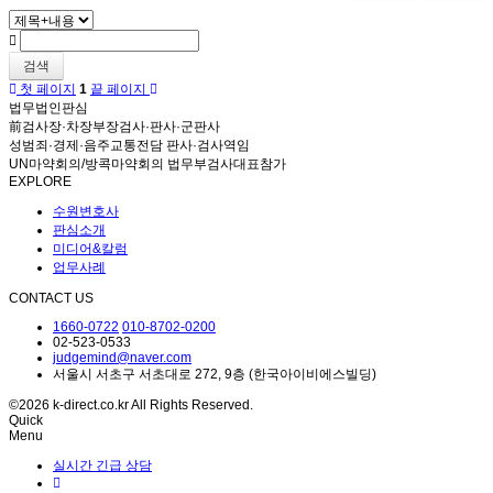
검색
첫 페이지
1
끝 페이지
법무법인판심
前검사장·차장부장검사·판사·군판사
성범죄·경제·음주교통전담 판사·검사역임
UN마약회의/방콕마약회의 법무부검사대표참가
EXPLORE
수원변호사
판심소개
미디어&칼럼
업무사례
CONTACT US
1660-0722
010-8702-0200
02-523-0533
judgemind@naver.com
서울시 서초구 서초대로 272, 9층 (한국아이비에스빌딩)
©2026 k-direct.co.kr All Rights Reserved.
Quick
Menu
실시간 긴급 상담